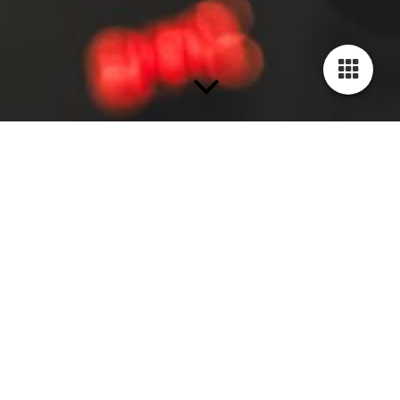
BESTELLUN
G
Dankeschön
,
DASS DU DICH FÜR EINE
SONDERANFERTIGUNG
ODER FÜR EIN